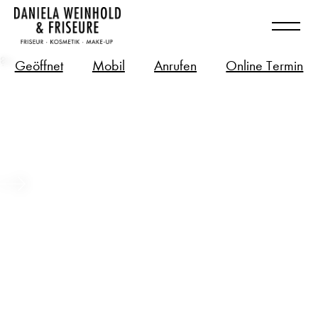
?>
Geöffnet
Mobil
Anrufen
Online Termin
Long Hair – Bio-Tech Zukunft für
deine langen Haare
Beitrag ansehen