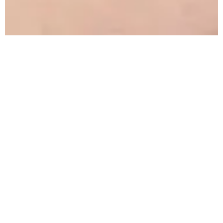
Glanzvolle Geschenke
Sie suchen noch ein Geschenk für Ihre
Liebsten? Mit La Biosthétique wird die Kunst
des Schenkens zum Kinderspiel: Zauberhaft
aufgemachte Beauty-Sets und unser