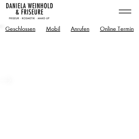
?>
Geschlossen
Mobil
Anrufen
Online Termin
Long Hair – Bio-Tech Zukunft für
deine langen Haare
Beitrag ansehen