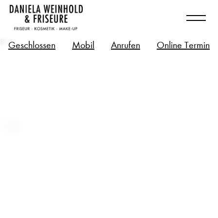
?>
Geschlossen
Mobil
Anrufen
Online Termin
Long Hair – Bio-Tech Zukunft für
deine langen Haare
Beitrag ansehen