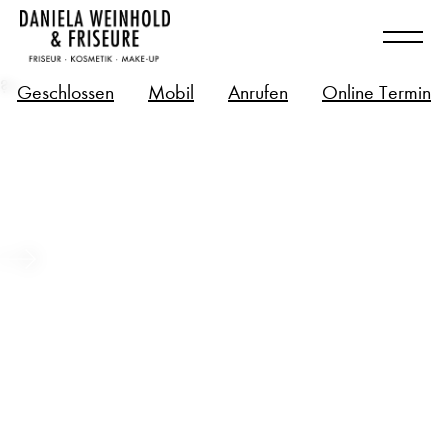
?>
Geschlossen
Mobil
Anrufen
Online Termin
Long Hair – Bio-Tech Zukunft für
deine langen Haare
Beitrag ansehen