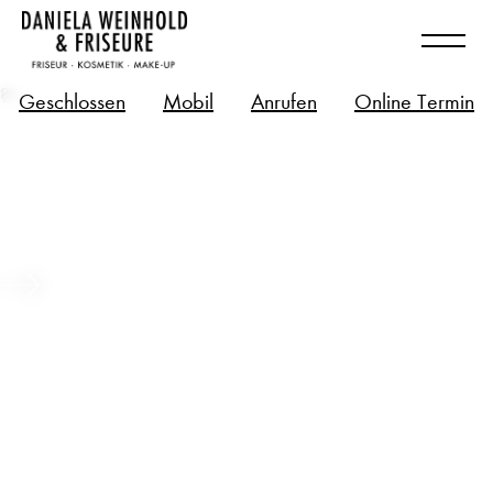
?>
Geschlossen
Mobil
Anrufen
Online Termin
Long Hair – Bio-Tech Zukunft für
deine langen Haare
Beitrag ansehen